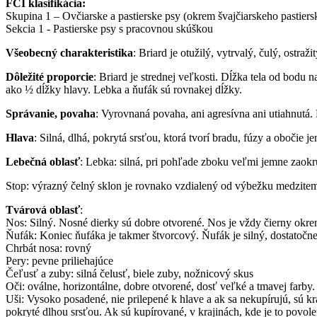
FCI klasifikácia:
Skupina 1 – Ovčiarske a pastierske psy (okrem švajčiarskeho pastiers
Sekcia 1 - Pastierske psy s pracovnou skúškou
Všeobecný charakteristika
: Briard je otužilý, vytrvalý, čulý, ostra
Dôležité proporcie
: Briard je strednej veľkosti. Dĺžka tela od bodu
ako ½ dĺžky hlavy. Lebka a ňufák sú rovnakej dĺžky.
Správanie, povaha
: Vyrovnaná povaha, ani agresívna ani utiahnutá.
Hlava
: Silná, dlhá, pokrytá srsťou, ktorá tvorí bradu, fúzy a obočie 
Lebečná oblasť
: Lebka: silná, pri pohľade zboku veľmi jemne zaok
Stop: výrazný čelný sklon je rovnako vzdialený od výbežku medzitem
Tvárová oblasť
:
Nos: Silný. Nosné dierky sú dobre otvorené. Nos je vždy čierny okr
Ňufák: Koniec ňufáka je takmer štvorcový. Ňufák je silný, dostatočne
Chrbát nosa: rovný
Pery: pevne priliehajúce
Čeľusť a zuby: silná čelusť, biele zuby, nožnicový skus
Oči: oválne, horizontálne, dobre otvorené, dosť veľké a tmavej farby.
Uši: Vysoko posadené, nie prilepené k hlave a ak sa nekupírujú, sú 
pokryté dlhou srsťou. Ak sú kupírované, v krajinách, kde je to povo