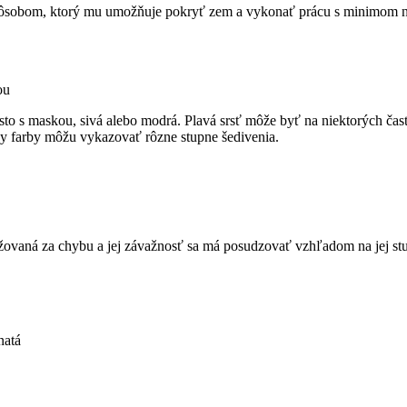
spôsobom, ktorý mu umožňuje pokryť zem a vykonať prácu s minimom ná
ou
asto s maskou, sivá alebo modrá. Plavá srsť môže byť na niektorých časti
ky farby môžu vykazovať rôzne stupne šedivenia.
vaná za chybu a jej závažnosť sa má posudzovať vzhľadom na jej stup
natá