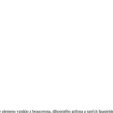
 plemeno vzniklo z beaucerona, dlhosrstého grifona a raných španiels