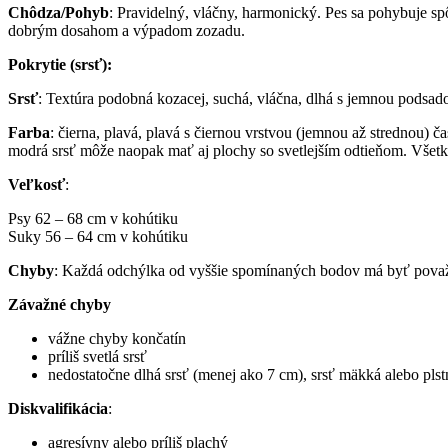
Chôdza/Pohyb
: Pravidelný, vláčny, harmonický. Pes sa pohybuje 
dobrým dosahom a výpadom zozadu.
Pokrytie (srsť):
Srsť
: Textúra podobná kozacej, suchá, vláčna, dlhá s jemnou podsad
Farba
: čierna, plavá, plavá s čiernou vrstvou (jemnou až strednou) č
modrá srsť môže naopak mať aj plochy so svetlejším odtieňom. Všet
Veľkosť
:
Psy 62 – 68 cm v kohútiku
Suky 56 – 64 cm v kohútiku
Chyby
: Každá odchýlka od vyššie spomínaných bodov má byť považo
Závažné chyby
vážne chyby končatín
príliš svetlá srsť
nedostatočne dlhá srsť (menej ako 7 cm), srsť mäkká alebo plst
Diskvalifikácia
:
agresívny alebo príliš plachý