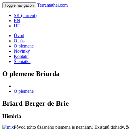
Terramathei.
com
Toggle navigation
SK
(current)
EN
HU
Úvod
O nás
O plemene
Novinky
Kontakt
Šteniatka
O plemene Briarda
O plemene
Briard-Berger de Brie
História
Pôvod tohto úžasného plemena je neznámy. Existujú dohady, že