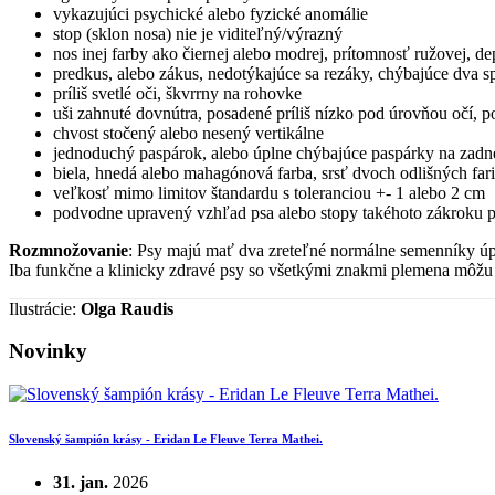
vykazujúci psychické alebo fyzické anomálie
stop (sklon nosa) nie je viditeľný/výrazný
nos inej farby ako čiernej alebo modrej, prítomnosť ružovej, d
predkus, alebo zákus, nedotýkajúce sa rezáky, chýbajúce dva 
príliš svetlé oči, škvrrny na rohovke
uši zahnuté dovnútra, posadené príliš nízko pod úrovňou očí, 
chvost stočený alebo nesený vertikálne
jednoduchý paspárok, alebo úplne chýbajúce paspárky na zadne
biela, hnedá alebo mahagónová farba, srsť dvoch odlišných farie
veľkosť mimo limitov štandardu s toleranciou +- 1 alebo 2 cm
podvodne upravený vzhľad psa alebo stopy takéhoto zákroku pri
Rozmnožovanie
: Psy majú mať dva zreteľné normálne semenníky úp
Iba funkčne a klinicky zdravé psy so všetkými znakmi plemena môžu
Ilustrácie:
Olga Raudis
Novinky
Slovenský šampión krásy - Eridan Le Fleuve Terra Mathei.
31. jan.
2026