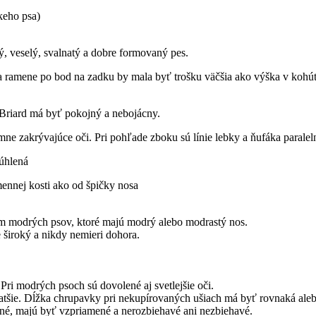
keho psa)
žitý, veselý, svalnatý a dobre formovaný pes.
 na ramene po bod na zadku by mala byť trošku väčšia ako výška v kohút
 Briard má byť pokojný a nebojácny.
jemne zakrývajúce oči. Pri pohľade zboku sú línie lebky a ňufáka paralel
rúhlená
ennej kosti ako od špičky nosa
em modrých psov, ktoré majú modrý alebo modrastý nos.
 široký a nikdy nemieri dohora.
 Pri modrých psoch sú dovolené aj svetlejšie oči.
kratšie. Dĺžka chrupavky pri nekupírovaných ušiach má byť rovnaká ale
lené, majú byť vzpriamené a nerozbiehavé ani nezbiehavé.