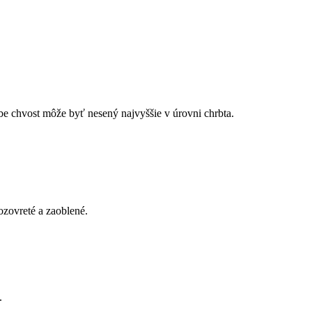
ybe chvost môže byť nesený najvyššie v úrovni chrbta.
ozovreté a zaoblené.
.