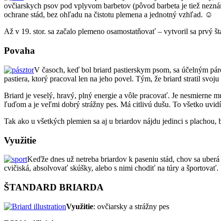
ovčiarskych psov pod vplyvom barbetov (pôvod barbeta je tiež neznámy)
ochrane stád, bez ohľadu na čistotu plemena a jednotný vzhľad. ☺
Až v 19. stor. sa začalo plemeno osamostatňovať – vytvoril sa prvý št
Povaha
V časoch, keď bol briard pastierskym psom, sa účelným páren
pastiera, ktorý pracoval len na jeho povel. Tým, že briard stratil svoj
Briard je veselý, hravý, plný energie a vôle pracovať. Je nesmierne m
ľuďom a je veľmi dobrý strážny pes. Má citlivú dušu. To všetko uvidí
Tak ako u všetkých plemien sa aj u briardov nájdu jedinci s plachou,
Využitie
Keďže dnes už netreba briardov k paseniu stád, chov sa uberá
cvičiská, absolvovať skúšky, alebo s nimi chodiť na túry a športovať
ŠTANDARD BRIARDA
Využitie
: ovčiarsky a strážny pes