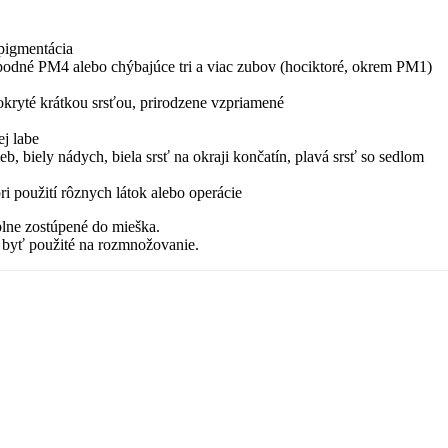
epigmentácia
spodné PM4 alebo chýbajúce tri a viac zubov (hociktoré, okrem PM1)
pokryté krátkou srsťou, prirodzene vzpriamené
j labe
b, biely nádych, biela srsť na okraji končatín, plavá srsť so sedlom
 použití rôznych látok alebo operácie
lne zostúpené do mieška.
 byť použité na rozmnožovanie.