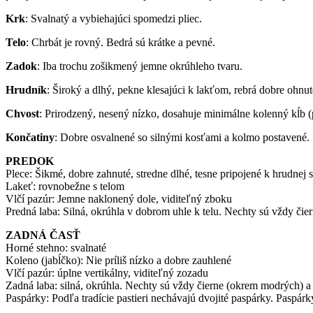
Krk
: Svalnatý a vybiehajúci spomedzi pliec.
Telo
: Chrbát je rovný. Bedrá sú krátke a pevné.
Zadok
: Iba trochu zošikmený jemne okrúhleho tvaru.
Hrudník
: Široký a dlhý, pekne klesajúci k lakťom, rebrá dobre ohnut
Chvost
: Prirodzený, nesený nízko, dosahuje minimálne kolenný kĺb (p
Končatiny
: Dobre osvalnené so silnými kosťami a kolmo postavené.
PREDOK
Plece: Šikmé, dobre zahnuté, stredne dlhé, tesne pripojené k hrudnej s
Lakeť: rovnobežne s telom
Vlčí pazúr: Jemne naklonený dole, viditeľný zboku
Predná laba: Silná, okrúhla v dobrom uhle k telu. Nechty sú vždy čie
ZADNÁ ČASŤ
Horné stehno: svalnaté
Koleno (jabĺčko): Nie príliš nízko a dobre zauhlené
Vlčí pazúr: úplne vertikálny, viditeľný zozadu
Zadná laba: silná, okrúhla. Nechty sú vždy čierne (okrem modrých) a 
Paspárky: Podľa tradície pastieri nechávajú dvojité paspárky. Paspárk