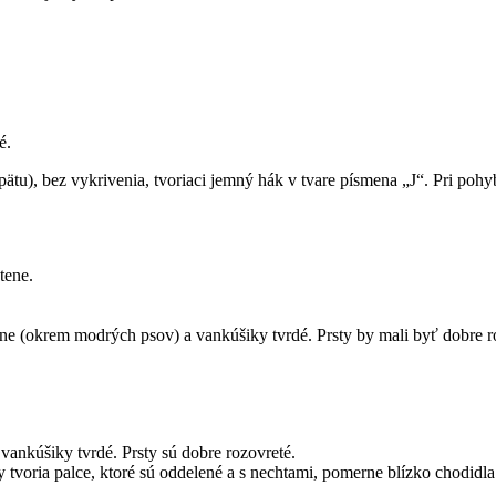
é.
ätu), bez vykrivenia, tvoriaci jemný hák v tvare písmena „J“. Pri poh
tene.
rne (okrem modrých psov) a vankúšiky tvrdé. Prsty by mali byť dobre r
vankúšiky tvrdé. Prsty sú dobre rozovreté.
y tvoria palce, ktoré sú oddelené a s nechtami, pomerne blízko chodidla