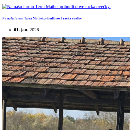
Na našu farmu Terra Mathei pribudli nové racka ovečky.
01. jan.
2026