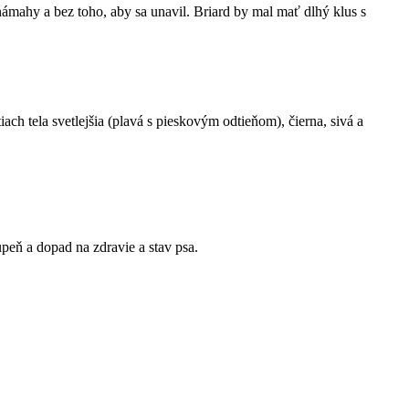
mahy a bez toho, aby sa unavil. Briard by mal mať dlhý klus s
ach tela svetlejšia (plavá s pieskovým odtieňom), čierna, sivá a
eň a dopad na zdravie a stav psa.