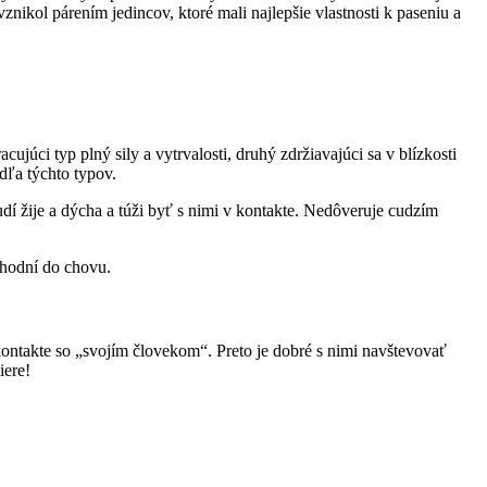
nikol párením jedincov, ktoré mali najlepšie vlastnosti k paseniu a
júci typ plný sily a vytrvalosti, druhý zdržiavajúci sa v blízkosti
odľa týchto typov.
udí žije a dýcha a túži byť s nimi v kontakte. Nedôveruje cudzím
vhodní do chovu.
kontakte so „svojím človekom“. Preto je dobré s nimi navštevovať
iere!