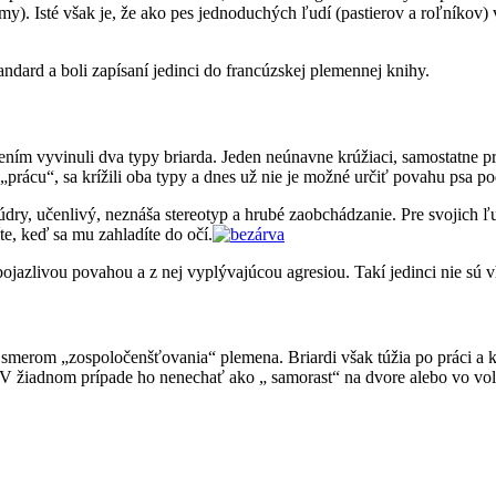
. Isté však je, že ako pes jednoduchých ľudí (pastierov a roľníkov) vz
andard a boli zapísaní jedinci do francúzskej plemennej knihy.
ím vyvinuli dva typy briarda. Jeden neúnavne krúžiaci, samostatne pracu
u „prácu“, sa krížili oba typy a dnes už nie je možné určiť povahu psa p
údry, učenlivý, neznáša stereotyp a hrubé zaobchádzanie. Pre svojich ľ
te, keď sa mu zahladíte do očí.
 bojazlivou povahou a z nej vyplývajúcou agresiou. Takí jedinci nie sú 
 smerom „zospoločenšťovania“ plemena. Briardi však túžia po práci a 
. V žiadnom prípade ho nenechať ako „ samorast“ na dvore alebo vo vol