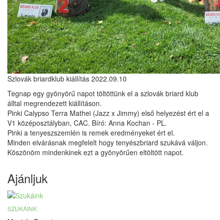
Szlovák briardklub kiállítás 2022.09.10
Tegnap egy gyönyörű napot töltöttünk el a szlovák briard klub
álltal megrendezett kiállításon.
Pinki Calypso Terra Mathei (Jazz x Jimmy) első helyezést ért el a
V1 középosztályban, CAC. Bíró: Anna Kochan - PL.
Pinki a tenyeszszemlén is remek eredményeket ért el.
Minden elvárásnak megfelelt hogy tenyészbriard szukává váljon.
Köszönöm mindenkinek ezt a gyönyörűen eltöltött napot.
Ajánljuk
SZUKÁINK