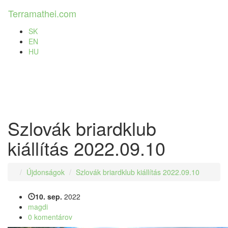
Terramathei.
com
Toggl
naviga
SK
EN
(current)
HU
Szlovák briardklub
kiállítás 2022.09.10
Újdonságok
Szlovák briardklub kiállítás 2022.09.10
10. sep.
2022
magdi
0 komentárov