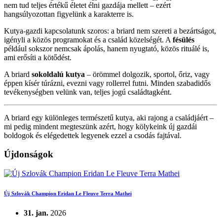
nem tud teljes értékű életet élni gazdája mellett – ezért
hangsúlyozottan figyelünk a karakterre is.
Kutya-gazdi kapcsolatunk szoros: a briard nem szereti a bezártságot,
igényli a közös programokat és a család közelségét. A
fésülés
például sokszor nemcsak ápolás, hanem nyugtató, közös rituálé is,
ami erősíti a kötődést.
A briard
sokoldalú kutya
– örömmel dolgozik, sportol, őriz, vagy
éppen kísér túrázni, evezni vagy rollerrel futni. Minden szabadidős
tevékenységben velünk van, teljes jogú családtagként.
A briard egy különleges természetű kutya, aki rajong a családjáért –
mi pedig mindent megteszünk azért, hogy kölykeink új gazdái
boldogok és elégedettek legyenek ezzel a csodás fajtával.
Újdonságok
Új Szlovák Champion Eridan Le Fleuve Terra Mathei
31. jan.
2026