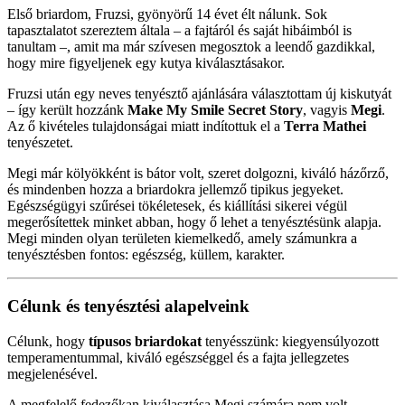
Első briardom, Fruzsi, gyönyörű 14 évet élt nálunk. Sok
tapasztalatot szereztem általa – a fajtáról és saját hibáimból is
tanultam –, amit ma már szívesen megosztok a leendő gazdikkal,
hogy mire figyeljenek egy kutya kiválasztásakor.
Fruzsi után egy neves tenyésztő ajánlására választottam új kiskutyát
– így került hozzánk
Make My Smile Secret Story
, vagyis
Megi
.
Az ő kivételes tulajdonságai miatt indítottuk el a
Terra Mathei
tenyészetet.
Megi már kölyökként is bátor volt, szeret dolgozni, kiváló házőrző,
és mindenben hozza a briardokra jellemző tipikus jegyeket.
Egészségügyi szűrései tökéletesek, és kiállítási sikerei végül
megerősítettek minket abban, hogy ő lehet a tenyésztésünk alapja.
Megi minden olyan területen kiemelkedő, amely számunkra a
tenyésztésben fontos: egészség, küllem, karakter.
Célunk és tenyésztési alapelveink
Célunk, hogy
típusos briardokat
tenyésszünk: kiegyensúlyozott
temperamentummal, kiváló egészséggel és a fajta jellegzetes
megjelenésével.
A megfelelő fedezőkan kiválasztása Megi számára nem volt