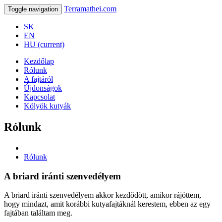
Terramathei.
com
Toggle navigation
SK
EN
HU
(current)
Kezdőlap
Rólunk
A fajtáról
Újdonságok
Kapcsolat
Kölyök kutyák
Rólunk
Rólunk
A briard iránti szenvedélyem
A briard iránti szenvedélyem akkor kezdődött, amikor rájöttem,
hogy mindazt, amit korábbi kutyafajtáknál kerestem, ebben az egy
fajtában találtam meg.