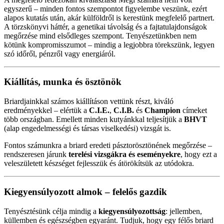
egyszerű – minden fontos szempontot figyelembe veszünk, ezért
alapos kutatás után, akár külföldről is kerestünk megfelelő partnert.
A törzskönyvi háttér, a genetikai távolság és a fajtatulajdonságok
megőrzése mind elsődleges szempont. Tenyészetünkben nem
kötünk kompromisszumot – mindig a legjobbra törekszünk, legyen
szó időről, pénzről vagy energiáról.
Kiállítás, munka és ösztönök
Briardjainkkal számos kiállításon vettünk részt, kiváló
eredményekkel – elértük a
C.I.E.
,
C.I.B.
és
Champion
címeket
több országban. Emellett minden kutyánkkal teljesítjük a
BHVT
(alap engedelmességi és társas viselkedési) vizsgát is.
Fontos számunkra a briard eredeti pásztorösztönének megőrzése –
rendszeresen járunk
terelési vizsgákra és eseményekre
, hogy ezt a
veleszületett készséget fejlesszük és átörökítsük az utódokra.
Kiegyensúlyozott almok – felelős gazdik
Tenyésztésünk célja mindig a
kiegyensúlyozottság
: jellemben,
küllemben és egészségben egyaránt. Tudjuk, hogy egy félős briard