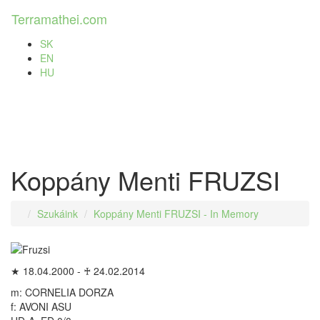
Terramathei.
com
Toggl
naviga
SK
EN
(current)
HU
Koppány Menti FRUZSI
Szukáink
Koppány Menti FRUZSI - In Memory
★ 18.04.2000 - ♰ 24.02.2014
m: CORNELIA DORZA
f: AVONI ASU